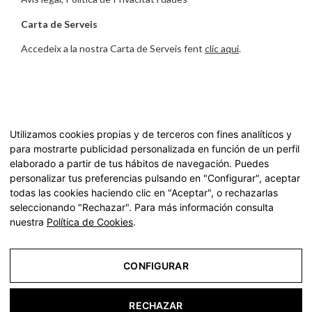
Carta de Serveis
Accedeix a la nostra Carta de Serveis fent
clic aqui
.
Finançat per la Unió Europea – NextGenerationEU
Utilizamos cookies propias y de terceros con fines analíticos y
para mostrarte publicidad personalizada en función de un perfil
elaborado a partir de tus hábitos de navegación. Puedes
personalizar tus preferencias pulsando en "Configurar", aceptar
todas las cookies haciendo clic en "Aceptar", o rechazarlas
seleccionando "Rechazar". Para más información consulta
nuestra
Política de Cookies
.
© 2022 residències geriàtriques per a les persones grans |
La Vostra Llar - Tots els drets reservats
CONFIGURAR
Aviso Legal
RECHAZAR
Política de Privacidad