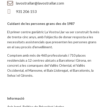
lavostrallar@lavostrallar.com
931 206 153
Cuidant de les persones grans des de 1987
El primer centre geriàtric La Vostra Llar va ser construït fa més
de trenta-cinc anys, amb l'objectiu de donar resposta a les
necessitats assistencials que presenten les persones grans
en el seu procés d'envelliment.
Comptem amb més de 460 professionals i 710 places
residencials a 12 centres ubicats a Barcelona i Girona, en
concret a les comarques del Vallès Oriental, el Vallès
Occidental, el Maresme, el Baix Llobregat, el Barcelonès, la
Selva i el Gironès.
Informació
Avís legal
,
Política de Privacitat i dades