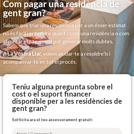
Com pagar una residència de
gent gran?
Sabem que triar una residència per a un ésser estimat
no és fàcil i entendre quant costa una residència o com
afrontar el pagament pot generar molts dubtes.
A
La Vostra Llar,
volem ajudar-te a resoldre'ls i
acompanyar-te en tot el procés.
Teniu alguna pregunta sobre el
cost o el suport financer
disponible per a les residències de
gent gran?
Sol·licita ara el teu assessorament gratuït: