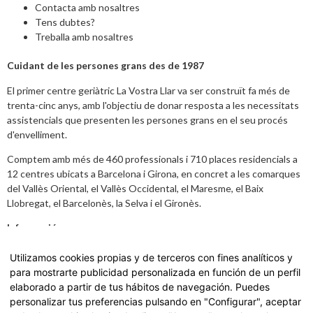
Contacta amb nosaltres
Tens dubtes?
Treballa amb nosaltres
Cuidant de les persones grans des de 1987
El primer centre geriàtric La Vostra Llar va ser construït fa més de
trenta-cinc anys, amb l'objectiu de donar resposta a les necessitats
assistencials que presenten les persones grans en el seu procés
d'envelliment.
Comptem amb més de 460 professionals i 710 places residencials a
12 centres ubicats a Barcelona i Girona, en concret a les comarques
del Vallès Oriental, el Vallès Occidental, el Maresme, el Baix
Llobregat, el Barcelonès, la Selva i el Gironès.
Informació
Avís legal
,
Política de Privacitat i dades
Utilizamos cookies propias y de terceros con fines analíticos y
para mostrarte publicidad personalizada en función de un perfil
Carta de Serveis
elaborado a partir de tus hábitos de navegación. Puedes
personalizar tus preferencias pulsando en "Configurar", aceptar
Accedeix a la nostra Carta de Serveis fent
click aquí.