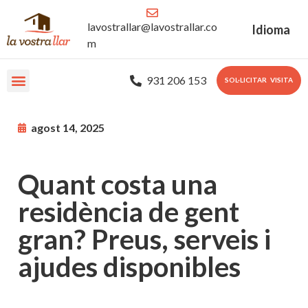
lavostrallar@lavostrallar.co
Idioma
m
931 206 153
SOL·LICITAR VISITA
Les nostres Residències
Sobre nosaltres
Portal Familiar
agost 14, 2025
Quant costa una
residència de gent
gran? Preus, serveis i
ajudes disponibles