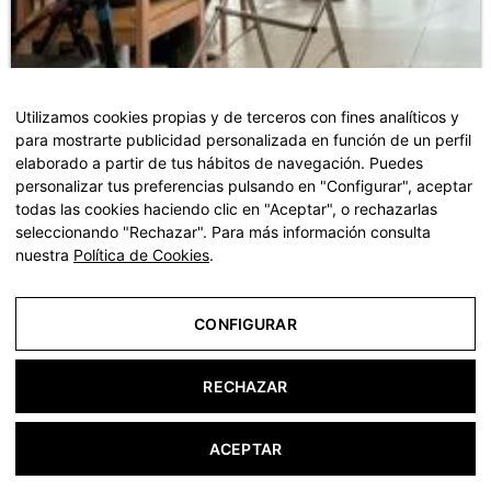
Utilizamos cookies propias y de terceros con fines analíticos y
para mostrarte publicidad personalizada en función de un perfil
elaborado a partir de tus hábitos de navegación. Puedes
personalizar tus preferencias pulsando en "Configurar", aceptar
todas las cookies haciendo clic en "Aceptar", o rechazarlas
seleccionando "Rechazar". Para más información consulta
nuestra
Política de Cookies
.
CONFIGURAR
Planificació financera per a residències: Com
RECHAZAR
afrontar-ne el cost
L'ingrés en una residència pot ser una decisió
emocionalment difícil, però també implica una planificació
ACEPTAR
financera responsable. El cost d'una plaça residencial pot