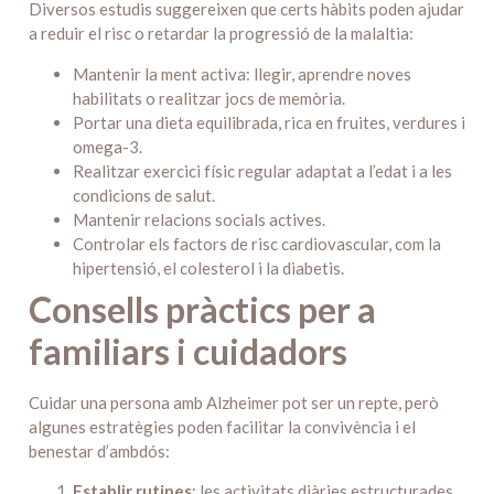
Diversos estudis suggereixen que certs hàbits poden ajudar
a reduir el risc o retardar la progressió de la malaltia:
Mantenir la ment activa: llegir, aprendre noves
habilitats o realitzar jocs de memòria.
Portar una dieta equilibrada, rica en fruites, verdures i
omega-3.
Realitzar exercici físic regular adaptat a l’edat i a les
condicions de salut.
Mantenir relacions socials actives.
Controlar els factors de risc cardiovascular, com la
hipertensió, el colesterol i la diabetis.
Consells pràctics per a
familiars i cuidadors
Cuidar una persona amb Alzheimer pot ser un repte, però
algunes estratègies poden facilitar la convivència i el
benestar d’ambdós:
Establir rutines
: les activitats diàries estructurades