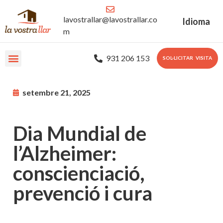
lavostrallar@lavostrallar.co
Idioma
m
931 206 153
SOL·LICITAR VISITA
Les nostres Residències
Sobre nosaltres
Portal Familiar
setembre 21, 2025
Dia Mundial de
l’Alzheimer:
conscienciació,
prevenció i cura