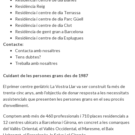
Residència Reig
Residència i centre de dia Terrassa
Residència i centre de dia Parc Güell
Residència i centre de dia Clot
Residència de gent gran a Barcelona
Residència i centre de dia Esplugues
Contacte:
Contacta amb nosaltres
Tens dubtes?
Treballa amb nosaltres
Cuidant de les persones grans des de 1987
El primer centre geriàtric La Vostra Llar va ser construït fa més de
trenta-cinc anys, amb l'objectiu de donar resposta a les necessitats
assistencials que presenten les persones grans en el seu procés
d'envelliment.
Comptem amb més de 460 professionals i 710 places residencials a
12 centres ubicats a Barcelona i Girona, en concret a les comarques
del Vallès Oriental, el Vallès Occidental, el Maresme, el Baix
Llobregat, el Barcelonès, la Selva i el Gironès.