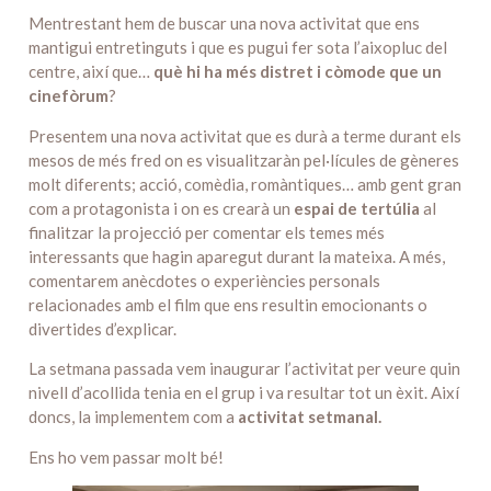
Mentrestant hem de buscar una nova activitat que ens
mantigui entretinguts i que es pugui fer sota l’aixopluc del
centre, així que…
què hi ha més distret i còmode que un
cinefòrum
?
Presentem una nova activitat que es durà a terme durant els
mesos de més fred on es visualitzaràn pel·lícules de gèneres
molt diferents; acció, comèdia, romàntiques… amb gent gran
com a protagonista i on es crearà un
espai de tertúlia
al
finalitzar la projecció per comentar els temes més
interessants que hagin aparegut durant la mateixa. A més,
comentarem anècdotes o experiències personals
relacionades amb el film que ens resultin emocionants o
divertides d’explicar.
La setmana passada vem inaugurar l’activitat per veure quin
nivell d’acollida tenia en el grup i va resultar tot un èxit. Així
doncs, la implementem com a
activitat setmanal.
Ens ho vem passar molt bé!