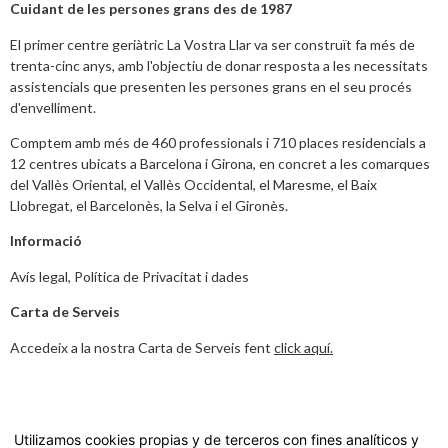
Cuidant de les persones grans des de 1987
El primer centre geriàtric La Vostra Llar va ser construït fa més de
trenta-cinc anys, amb l'objectiu de donar resposta a les necessitats
assistencials que presenten les persones grans en el seu procés
d'envelliment.
Comptem amb més de 460 professionals i 710 places residencials a
12 centres ubicats a Barcelona i Girona, en concret a les comarques
del Vallès Oriental, el Vallès Occidental, el Maresme, el Baix
Llobregat, el Barcelonès, la Selva i el Gironès.
Informació
Avís legal
,
Política de Privacitat i dades
Carta de Serveis
Accedeix a la nostra Carta de Serveis fent
click aquí.
© 2022 residències geriàtriques per a les persones grans |
Utilizamos cookies propias y de terceros con fines analíticos y
La Vostra Llar - Tots els drets reservats