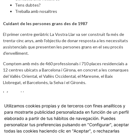
Tens dubtes?
Treballa amb nosaltres
Cuidant de les persones grans des de 1987
El primer centre geriàtric La Vostra Llar va ser construït fa més de
trenta-cinc anys, amb l'objectiu de donar resposta a les necessitats
assistencials que presenten les persones grans en el seu procés
d'envelliment.
Comptem amb més de 460 professionals i 710 places residencials a
12 centres ubicats a Barcelona i Girona, en concret a les comarques
del Vallès Oriental, el Vallès Occidental, el Maresme, el Baix
Llobregat, el Barcelonès, la Selva i el Gironès.
Informació
Avís legal
,
Política de Privacitat i dades
Utilizamos cookies propias y de terceros con fines analíticos y
para mostrarte publicidad personalizada en función de un perfil
Carta de Serveis
elaborado a partir de tus hábitos de navegación. Puedes
personalizar tus preferencias pulsando en "Configurar", aceptar
Accedeix a la nostra Carta de Serveis fent
click aquí.
todas las cookies haciendo clic en "Aceptar", o rechazarlas