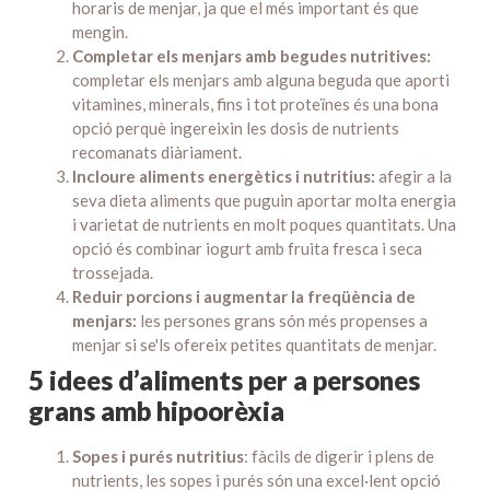
horaris de menjar, ja que el més important és que
mengin.
Completar els menjars amb begudes nutritives:
completar els menjars amb alguna beguda que aporti
vitamines, minerals, fins i tot proteïnes és una bona
opció perquè ingereixin les dosis de nutrients
recomanats diàriament.
Incloure aliments energètics i nutritius:
afegir a la
seva dieta aliments que puguin aportar molta energia
i varietat de nutrients en molt poques quantitats. Una
opció és combinar iogurt amb fruita fresca i seca
trossejada.
Reduir porcions i augmentar la freqüència de
menjars:
les persones grans són més propenses a
menjar si se'ls ofereix petites quantitats de menjar.
5 idees d’aliments per a persones
grans amb hipoorèxia
Sopes i purés nutritius
: fàcils de digerir i plens de
nutrients, les sopes i purés són una excel·lent opció