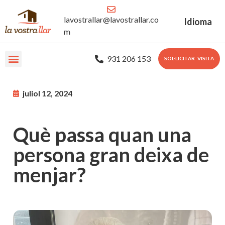
lavostrallar@lavostrallar.co
Idioma
m
931 206 153
SOL·LICITAR VISITA
Les nostres Residències
Sobre nosaltres
Portal Familiar
juliol 12, 2024
Què passa quan una
persona gran deixa de
menjar?