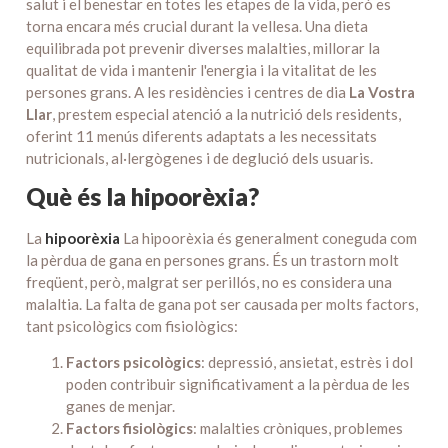
salut i el benestar en totes les etapes de la vida, però es
torna encara més crucial durant la vellesa. Una dieta
equilibrada pot prevenir diverses malalties, millorar la
qualitat de vida i mantenir l'energia i la vitalitat de les
persones grans. A les residències i centres de dia
La Vostra
Llar
, prestem especial atenció a la nutrició dels residents,
oferint 11 menús diferents adaptats a les necessitats
nutricionals, al·lergògenes i de deglució dels usuaris.
Què és la hipoorèxia?
La
hipoorèxia
La hipoorèxia és generalment coneguda com
la pèrdua de gana en persones grans. És un trastorn molt
freqüent, però, malgrat ser perillós, no es considera una
malaltia. La falta de gana pot ser causada per molts factors,
tant psicològics com fisiològics:
Factors psicològics
: depressió, ansietat, estrès i dol
poden contribuir significativament a la pèrdua de les
ganes de menjar.
Factors fisiològics
: malalties cròniques, problemes