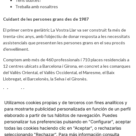
Tens dubtes?
Treballa amb nosaltres
Cuidant de les persones grans des de 1987
El primer centre geriàtric La Vostra Llar va ser construït fa més de
trenta-cinc anys, amb l'objectiu de donar resposta a les necessitats
assistencials que presenten les persones grans en el seu procés
d'envelliment.
Comptem amb més de 460 professionals i 710 places residencials a
12 centres ubicats a Barcelona i Girona, en concret a les comarques
del Vallès Oriental, el Vallès Occidental, el Maresme, el Baix
Llobregat, el Barcelonès, la Selva i el Gironès.
Informació
Avís legal
,
Política de Privacitat i dades
Utilizamos cookies propias y de terceros con fines analíticos y
para mostrarte publicidad personalizada en función de un perfil
Carta de Serveis
elaborado a partir de tus hábitos de navegación. Puedes
personalizar tus preferencias pulsando en "Configurar", aceptar
Accedeix a la nostra Carta de Serveis fent
click aquí.
todas las cookies haciendo clic en "Aceptar", o rechazarlas
seleccionando "Rechazar". Para más información consulta