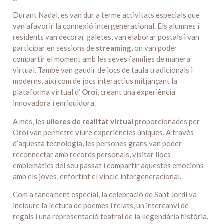
Durant Nadal, es van dur a terme activitats especials que
van afavorir la connexió intergeneracional. Els alumnes i
residents van decorar galetes, van elaborar postals i van
participar en sessions de
streaming
, on van poder
compartir el moment amb les seves famílies de manera
virtual. També van gaudir de jocs de taula tradicionals i
moderns, així com de jocs interactius mitjançant la
plataforma virtual d’
Oroi
, creant una experiència
innovadora i enriquidora.
A més, les
ulleres de realitat virtual
proporcionades per
Oroi van permetre viure experiències úniques. A través
d’aquesta tecnologia, les persones grans van poder
reconnectar amb records personals, visitar llocs
emblemàtics del seu passat i compartir aquestes emocions
amb els joves, enfortint el vincle intergeneracional.
Com a tancament especial, la celebració de Sant Jordi va
incloure la lectura de poemes i relats, un intercanvi de
regals i una representació teatral de la llegendària història.