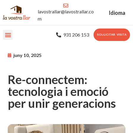
lavostrallar@lavostrallar.co
Idioma
m
931 206 153
SOL·LICITAR VISITA
Les nostres Residències
Sobre nosaltres
Portal Familiar
juny 10, 2025
Re-connectem:
tecnologia i emoció
per unir generacions