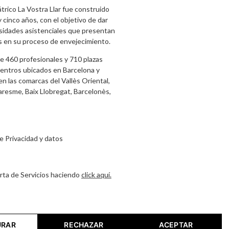
átrico La Vostra Llar fue construido
 cinco años, con el objetivo de dar
sidades asistenciales que presentan
s en su proceso de envejecimiento.
 460 profesionales y 710 plazas
centros ubicados en Barcelona y
n las comarcas del Vallès Oriental,
aresme, Baix Llobregat, Barcelonès,
de Privacidad y datos
rta de Servicios haciendo
click aquí.
URAR
RECHAZAR
ACEPTAR
 reservados