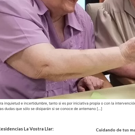
 inquietud e incertidumbre, tanto si es por iniciativa propia o con la intervenció
as dudas que sólo se disiparán si se conoce de antemano […]
esidencias La Vostra Llar:
Cuidando de tus m