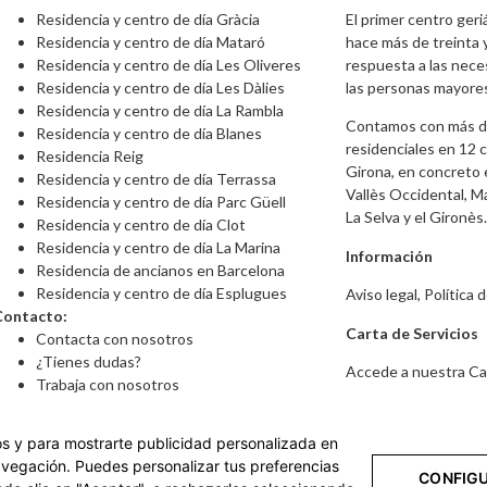
Residencia y centro de día Gràcia
El primer centro geri
Residencia y centro de día Mataró
hace más de treinta y
Residencia y centro de día Les Oliveres
respuesta a las nece
Residencia y centro de día Les Dàlies
las personas mayore
Residencia y centro de día La Rambla
Contamos con más de
Residencia y centro de día Blanes
residenciales en 12 
Residencia Reig
Girona, en concreto e
Residencia y centro de día Terrassa
Vallès Occidental, M
Residencia y centro de día Parc Güell
La Selva y el Gironès.
Residencia y centro de día Clot
Residencia y centro de día La Marina
Información
Residencia de ancianos en Barcelona
Residencia y centro de día Esplugues
Aviso legal
,
Política 
Contacto:
Carta de Servicios
Contacta con nosotros
¿Tienes dudas?
Accede a nuestra Ca
Trabaja con nosotros
cos y para mostrarte publicidad personalizada en
navegación. Puedes personalizar tus preferencias
CONFIG
ncianos y tercera edad | La Vostra Llar - Todos los derechos