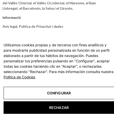
del Vallès Oriental, el Vallès Occidental, el Maresme, el Baix
Llobregat, el Barcelonès, la Selva i el Gironès.
Informació
Avís legal
,
Política de Privacitat i dades
Carta de Serveis
Accedeix a la nostra Carta de Serveis fent
click aquí.
Utilizamos cookies propias y de terceros con fines analíticos y
para mostrarte publicidad personalizada en función de un perfil
elaborado a partir de tus hábitos de navegación. Puedes
personalizar tus preferencias pulsando en "Configurar", aceptar
© 2022 residències geriàtriques per a les persones grans |
todas las cookies haciendo clic en "Aceptar", o rechazarlas
La Vostra Llar - Tots els drets reservats
seleccionando "Rechazar". Para más información consulta nuestra
Política de Cookies
.
Avís Legal
Política de Privacitat
CONFIGURAR
Política de Cookies
RECHAZAR
Configurar