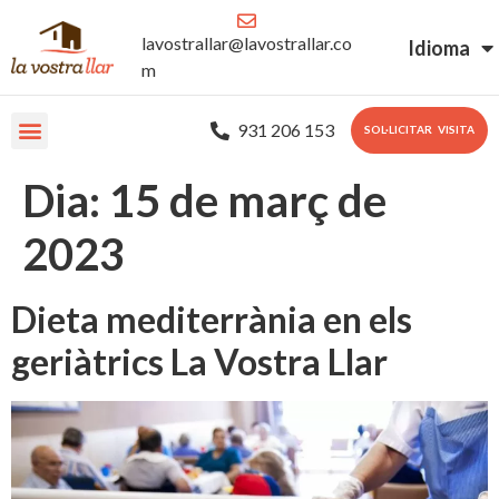
lavostrallar@lavostrallar.co
Idioma
m
931 206 153
SOL·LICITAR VISITA
Dia:
15 de març de
2023
Dieta mediterrània en els
geriàtrics La Vostra Llar