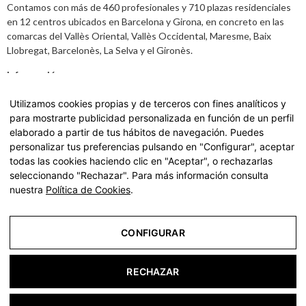
Contamos con más de 460 profesionales y 710 plazas residenciales
en 12 centros ubicados en Barcelona y Girona, en concreto en las
comarcas del Vallès Oriental, Vallès Occidental, Maresme, Baix
Llobregat, Barcelonès, La Selva y el Gironès.
Información
Aviso legal
,
Política de Privacidad y datos
Utilizamos cookies propias y de terceros con fines analíticos y
para mostrarte publicidad personalizada en función de un perfil
Carta de Servicios
elaborado a partir de tus hábitos de navegación. Puedes
personalizar tus preferencias pulsando en "Configurar", aceptar
Accede a nuestra Carta de Servicios haciendo
click aquí.
todas las cookies haciendo clic en "Aceptar", o rechazarlas
seleccionando "Rechazar". Para más información consulta
nuestra
Política de Cookies
.
© 2022 residencias geriátricas para ancianos y tercera
edad | La Vostra Llar - Todos los derechos reservados
CONFIGURAR
Aviso Legal
RECHAZAR
Política de Privacidad
Política de Cookies