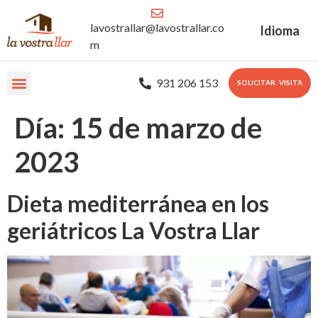
lavostrallar@lavostrallar.co
Idioma
m
931 206 153
SOLICITAR VISITA
Nuestras Residencias
Sobre nosotros
Portal Familiar
Día:
15 de marzo de
2023
Dieta mediterránea en los
geriátricos La Vostra Llar