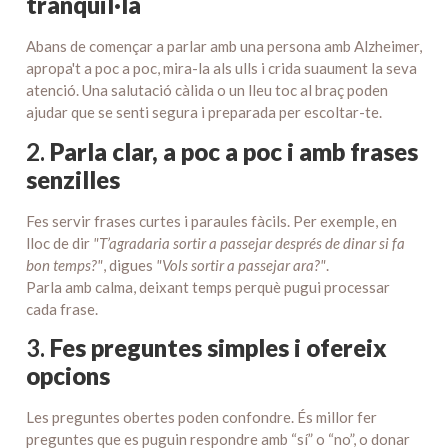
tranquil·la
Abans de començar a parlar amb una persona amb Alzheimer,
apropa't a poc a poc, mira-la als ulls i crida suaument la seva
atenció. Una salutació càlida o un lleu toc al braç poden
ajudar que se senti segura i preparada per escoltar-te.
2.
Parla clar, a poc a poc i amb frases
senzilles
Fes servir frases curtes i paraules fàcils. Per exemple, en
lloc de dir
"T’agradaria sortir a passejar després de dinar si fa
bon temps?"
, digues
"Vols sortir a passejar ara?"
.
Parla amb calma, deixant temps perquè pugui processar
cada frase.
3.
Fes preguntes simples i ofereix
opcions
Les preguntes obertes poden confondre. És millor fer
preguntes que es puguin respondre amb “sí” o “no”, o donar