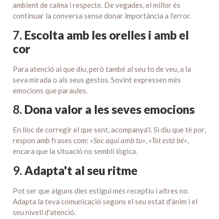
ambient de calma i respecte. De vegades, el millor és
continuar la conversa sense donar importància a l’error.
7.
Escolta amb les orelles i amb el
cor
Para atenció al que diu, però també al seu to de veu, a la
seva mirada o als seus gestos. Sovint expressen més
emocions que paraules.
8.
Dona valor a les seves emocions
En lloc de corregir el que sent, acompanya'l. Si diu que té por,
respon amb frases com:
«Soc aquí amb tu»
,
«Tot està bé»
,
encara que la situació no sembli lògica.
9.
Adapta't al seu ritme
Pot ser que alguns dies estigui més receptiu i altres no.
Adapta la teva comunicació segons el seu estat d'ànim i el
seu nivell d'atenció.