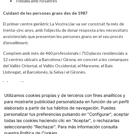
Treballa amb nosaltres
Cuidant de les persones grans des de 1987
El primer centre geriàtric La Vostra Llar va ser construït fa més de
trenta-cinc anys, amb l'objectiu de donar resposta a les necessitats
assistencials que presenten les persones grans en el seu procés
d'envelliment.
Comptem amb més de 460 professionals i 710 places residencials a
12 centres ubicats a Barcelona i Girona, en concret a les comarques
del Vallès Oriental, el Vallès Occidental, el Maresme, el Baix
Llobregat, el Barcelonès, la Selva i el Gironès.
Informació
Avís legal
,
Política de Privacitat i dades
Utilizamos cookies propias y de terceros con fines analíticos y
para mostrarte publicidad personalizada en función de un perfil
Carta de Serveis
elaborado a partir de tus hábitos de navegación. Puedes
personalizar tus preferencias pulsando en "Configurar", aceptar
Accedeix a la nostra Carta de Serveis fent
click aquí.
todas las cookies haciendo clic en "Aceptar", o rechazarlas
seleccionando "Rechazar". Para más información consulta
nuestra
Política de Cookies
.