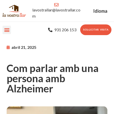
lavostrallar@lavostrallar.co
Idioma
m
931 206 153
SOL·LICITAR VISITA
Les nostres Residències
Sobre nosaltres
Portal Familiar
abril 21, 2025
Com parlar amb una
persona amb
Alzheimer