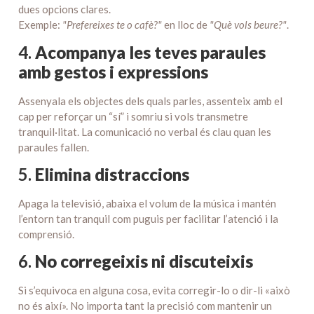
dues opcions clares.
Exemple:
"Prefereixes te o cafè?"
en lloc de
"Què vols beure?"
.
4.
Acompanya les teves paraules
amb gestos i expressions
Assenyala els objectes dels quals parles, assenteix amb el
cap per reforçar un “sí” i somriu si vols transmetre
tranquil·litat. La comunicació no verbal és clau quan les
paraules fallen.
5.
Elimina distraccions
Apaga la televisió, abaixa el volum de la música i mantén
l’entorn tan tranquil com puguis per facilitar l’atenció i la
comprensió.
6.
No corregeixis ni discuteixis
Si s’equivoca en alguna cosa, evita corregir-lo o dir-li «això
no és així». No importa tant la precisió com mantenir un