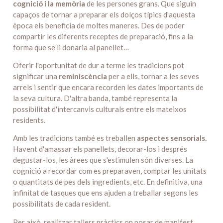
cognició i la memòria
de les persones grans. Que siguin
capaços de tornar a preparar els dolços típics d'aquesta
època els beneficia de moltes maneres. Des de poder
compartir les diferents receptes de preparació, fins a la
forma que se li donaria al panellet…
Oferir l'oportunitat de dur a terme les tradicions pot
significar una
reminiscència
per a ells, tornar a les seves
arrels i sentir que encara recorden les dates importants de
la seva cultura. D'altra banda, també representa la
possibilitat d'intercanvis culturals entre els mateixos
residents.
Amb les tradicions també es treballen
aspectes sensorials.
Havent d'amassar els panellets, decorar-los i després
degustar-los, les àrees que s'estimulen són diverses. La
cognició a recordar com es preparaven, comptar les unitats
o quantitats de pes dels ingredients, etc. En definitiva, una
infinitat de tasques que ens ajuden a treballar segons les
possibilitats de cada resident.
Per això, realitzar tallers pràctics on posar de manifest