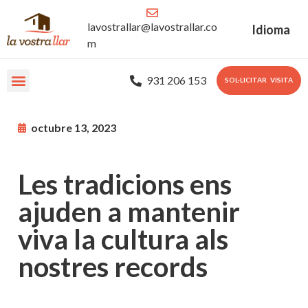
lavostrallar@lavostrallar.co
Idioma
m
931 206 153
SOL·LICITAR VISITA
Les nostres Residències
Sobre nosaltres
Portal Familiar
octubre 13, 2023
Les tradicions ens
ajuden a mantenir
viva la cultura als
nostres records