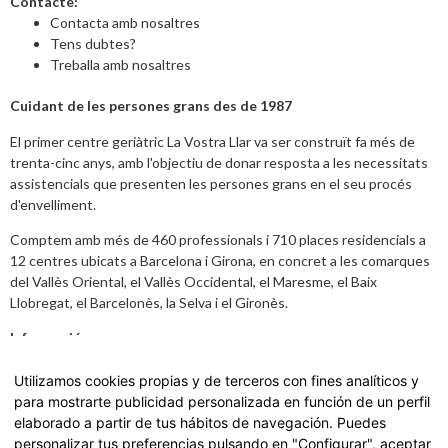
Contacte:
Contacta amb nosaltres
Tens dubtes?
Treballa amb nosaltres
Cuidant de les persones grans des de 1987
El primer centre geriàtric La Vostra Llar va ser construït fa més de
trenta-cinc anys, amb l'objectiu de donar resposta a les necessitats
assistencials que presenten les persones grans en el seu procés
d'envelliment.
Comptem amb més de 460 professionals i 710 places residencials a
12 centres ubicats a Barcelona i Girona, en concret a les comarques
del Vallès Oriental, el Vallès Occidental, el Maresme, el Baix
Llobregat, el Barcelonès, la Selva i el Gironès.
Informació
Avís legal
,
Política de Privacitat i dades
Utilizamos cookies propias y de terceros con fines analíticos y
para mostrarte publicidad personalizada en función de un perfil
Carta de Serveis
elaborado a partir de tus hábitos de navegación. Puedes
personalizar tus preferencias pulsando en "Configurar", aceptar
Accedeix a la nostra Carta de Serveis fent
click aquí.