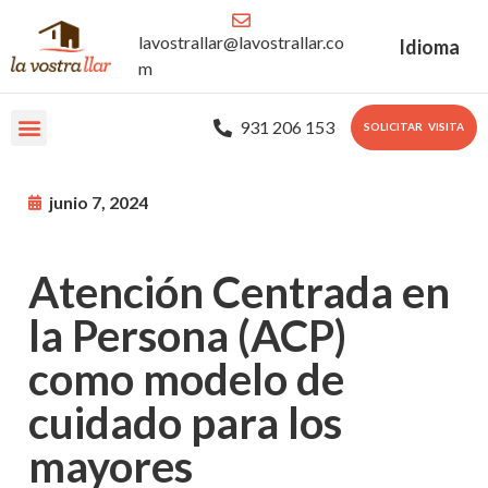
lavostrallar@lavostrallar.co
Idioma
m
931 206 153
SOLICITAR VISITA
Nuestras Residencias
Sobre nosotros
Portal Familiar
junio 7, 2024
Atención Centrada en
la Persona (ACP)
como modelo de
cuidado para los
mayores