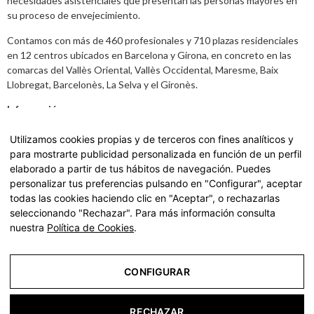
necesidades asistenciales que presentan las personas mayores en
su proceso de envejecimiento.
Contamos con más de 460 profesionales y 710 plazas residenciales
en 12 centros ubicados en Barcelona y Girona, en concreto en las
comarcas del Vallès Oriental, Vallès Occidental, Maresme, Baix
Llobregat, Barcelonès, La Selva y el Gironès.
Información
Aviso legal
,
Política de Privacidad y datos
Utilizamos cookies propias y de terceros con fines analíticos y
para mostrarte publicidad personalizada en función de un perfil
Carta de Servicios
elaborado a partir de tus hábitos de navegación. Puedes
personalizar tus preferencias pulsando en "Configurar", aceptar
Accede a nuestra Carta de Servicios haciendo
click aquí.
todas las cookies haciendo clic en "Aceptar", o rechazarlas
seleccionando "Rechazar". Para más información consulta
nuestra
Política de Cookies
.
© 2022 residencias geriátricas para ancianos y tercera
edad | La Vostra Llar - Todos los derechos reservados
CONFIGURAR
Aviso Legal
RECHAZAR
Política de Privacidad