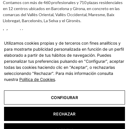
Contamos con más de 460 profesionales y 710 plazas residenciales
en 12 centros ubicados en Barcelona y Girona, en concreto en las
comarcas del Vallès Oriental, Vallès Occidental, Maresme, Baix
Llobregat, Barcelonès, La Selva y el Gironès.
Información
Aviso legal
,
Política de Privacidad y datos
Utilizamos cookies propias y de terceros con fines analíticos y
para mostrarte publicidad personalizada en función de un perfil
Carta de Servicios
elaborado a partir de tus hábitos de navegación. Puedes
personalizar tus preferencias pulsando en "Configurar", aceptar
Accede a nuestra Carta de Servicios haciendo
click aquí.
todas las cookies haciendo clic en "Aceptar", o rechazarlas
seleccionando "Rechazar". Para más información consulta
nuestra
Política de Cookies
.
© 2022 residencias geriátricas para ancianos y tercera
edad | La Vostra Llar - Todos los derechos reservados
CONFIGURAR
Aviso Legal
RECHAZAR
Política de Privacidad
Política de Cookies