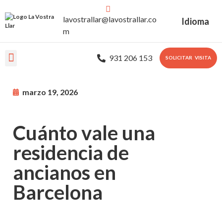
lavostrallar@lavostrallar.co
Idioma
m
931 206 153
SOLICITAR VISITA
Nuestras Residencias
Sobre nosotros
Portal Familiar
marzo 19, 2026
Cuánto vale una
residencia de
ancianos en
Barcelona