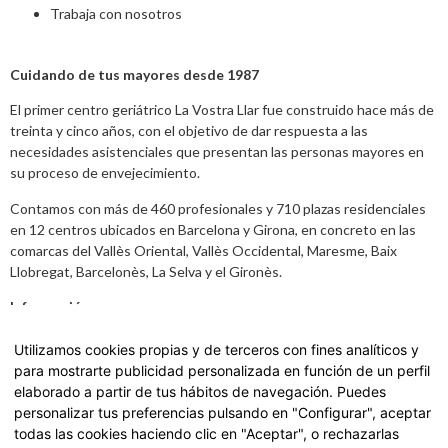
Trabaja con nosotros
Cuidando de tus mayores desde 1987
El primer centro geriátrico La Vostra Llar fue construido hace más de
treinta y cinco años, con el objetivo de dar respuesta a las
necesidades asistenciales que presentan las personas mayores en
su proceso de envejecimiento.
Contamos con más de 460 profesionales y 710 plazas residenciales
en 12 centros ubicados en Barcelona y Girona, en concreto en las
comarcas del Vallès Oriental, Vallès Occidental, Maresme, Baix
Llobregat, Barcelonès, La Selva y el Gironès.
Información
Aviso legal
,
Política de Privacidad y datos
Utilizamos cookies propias y de terceros con fines analíticos y
para mostrarte publicidad personalizada en función de un perfil
Carta de Servicios
elaborado a partir de tus hábitos de navegación. Puedes
personalizar tus preferencias pulsando en "Configurar", aceptar
Accede a nuestra Carta de Servicios haciendo
click aquí.
todas las cookies haciendo clic en "Aceptar", o rechazarlas