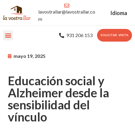
lavostrallar@lavostrallar.co
Idioma
m
931 206 153
SOLICITAR VISITA
Nuestras Residencias
Sobre nosotros
Portal Familiar
mayo 19, 2025
Educación social y
Alzheimer desde la
sensibilidad del
vínculo