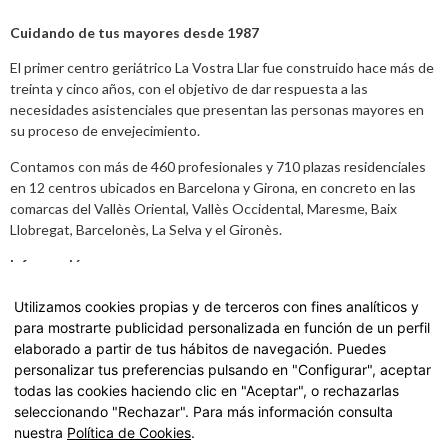
Cuidando de tus mayores desde 1987
El primer centro geriátrico La Vostra Llar fue construido hace más de
treinta y cinco años, con el objetivo de dar respuesta a las
necesidades asistenciales que presentan las personas mayores en
su proceso de envejecimiento.
Contamos con más de 460 profesionales y 710 plazas residenciales
en 12 centros ubicados en Barcelona y Girona, en concreto en las
comarcas del Vallès Oriental, Vallès Occidental, Maresme, Baix
Llobregat, Barcelonès, La Selva y el Gironès.
Información
Aviso legal
,
Política de Privacidad y datos
Utilizamos cookies propias y de terceros con fines analíticos y
para mostrarte publicidad personalizada en función de un perfil
Carta de Servicios
elaborado a partir de tus hábitos de navegación. Puedes
personalizar tus preferencias pulsando en "Configurar", aceptar
Accede a nuestra Carta de Servicios haciendo
click aquí.
todas las cookies haciendo clic en "Aceptar", o rechazarlas
seleccionando "Rechazar". Para más información consulta
nuestra
Política de Cookies
.