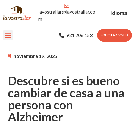
lavostrallar@lavostrallar.co
Idioma
m
931 206 153
SOLICITAR VISITA
Nuestras Residencias
Sobre nosotros
Portal Familiar
noviembre 19, 2025
Descubre si es bueno
cambiar de casa a una
persona con
Alzheimer