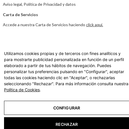
Aviso legal
,
Política de Privacidad y datos
Carta de Servicios
Accede a nuestra Carta de Servicios haciendo
click aquí.
© 2022 residencias geriátricas para ancianos y tercera
edad | La Vostra Llar - Todos los derechos reservados
Utilizamos cookies propias y de terceros con fines analíticos y
para mostrarte publicidad personalizada en función de un perfil
elaborado a partir de tus hábitos de navegación. Puedes
Aviso Legal
personalizar tus preferencias pulsando en "Configurar", aceptar
Política de Privacidad
todas las cookies haciendo clic en "Aceptar", o rechazarlas
seleccionando "Rechazar". Para más información consulta nuestra
Política de Cookies
Política de Cookies
.
Configurar
CONFIGURAR
RECHAZAR