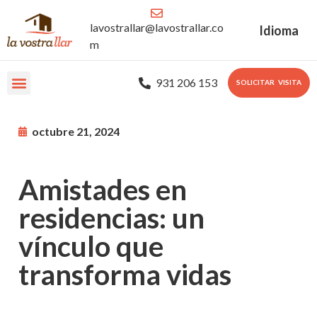
lavostrallar@lavostrallar.co
Idioma
m
931 206 153
SOLICITAR VISITA
Nuestras Residencias
Sobre nosotros
Portal Familiar
octubre 21, 2024
Amistades en
residencias: un
vínculo que
transforma vidas