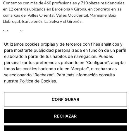
Contamos con más de 460 profesionales y 710 plazas residenciales
en 12 centros ubicados en Barcelona y Girona, en concreto en las
comarcas del Vallès Oriental, Vallès Occidental, Maresme, Baix
Llobregat, Barcelonès, La Selva y el Gironès.
Información
Aviso legal
,
Política de Privacidad y datos
Utilizamos cookies propias y de terceros con fines analíticos y
para mostrarte publicidad personalizada en función de un perfil
Carta de Servicios
elaborado a partir de tus hábitos de navegación. Puedes
personalizar tus preferencias pulsando en "Configurar", aceptar
Accede a nuestra Carta de Servicios haciendo
click aquí.
todas las cookies haciendo clic en "Aceptar", o rechazarlas
seleccionando "Rechazar". Para más información consulta
nuestra
Política de Cookies
.
© 2022 residencias geriátricas para ancianos y tercera
edad | La Vostra Llar - Todos los derechos reservados
CONFIGURAR
Aviso Legal
RECHAZAR
Política de Privacidad
Política de Cookies